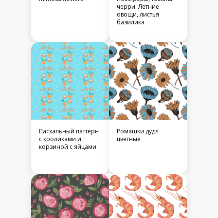
черри. Летние
овощи, листья
базилика
Пасхальный паттерн
Ромашки дудл
с кроликами и
цветные
корзиной с яйцами