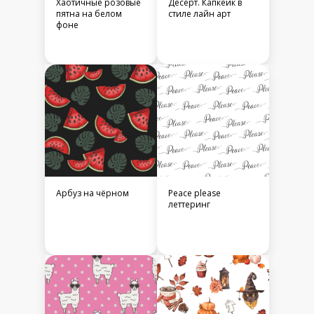
Хаотичные розовые
Десерт. Капкейк в
пятна на белом
стиле лайн арт
фоне
Арбуз на чёрном
Peace please
леттеринг