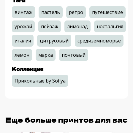
Тэги
винтаж
пастель
ретро
путешествие
урожай
пейзаж
лимонад
ностальгия
италия
цитрусовый
средиземноморье
лемон
марка
почтовый
Коллекция
Прикольные by Sofiya
Еще больше принтов для вас