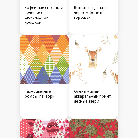
Кофейные стаканы и
Вышитые цветы на
печенье с
черном фоне в
шоколадной
горошек
крошкой
Разноцветные
Олень милый,
ромбы, пэчворк
акварельный принт,
лесные звери