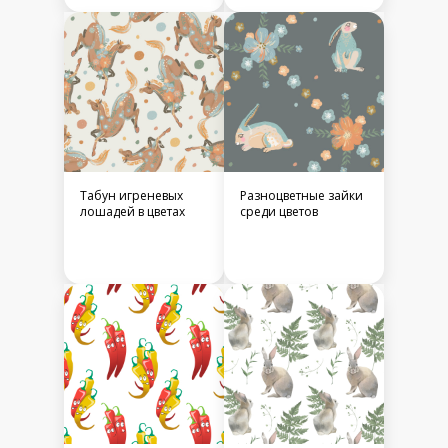
Табун игреневых
Разноцветные зайки
лошадей в цветах
среди цветов