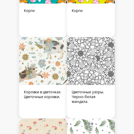
Корги
Корги
Коровки в цветочках.
Цветочные узоры.
Цветочные коровки.
Черно-белая
мандала.