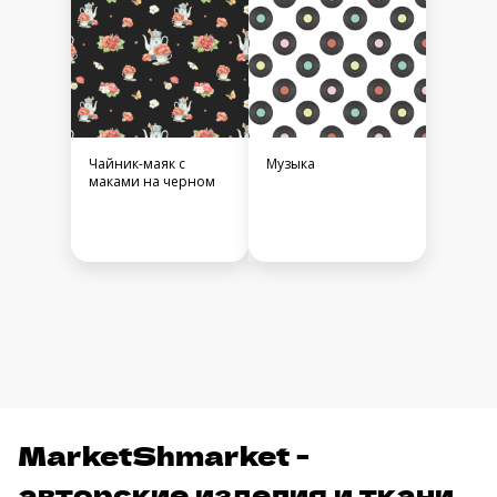
Чайник-маяк с
Музыка
маками на черном
MarketShmarket -
авторские изделия и ткани