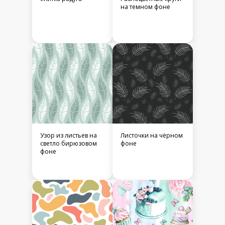
на темном фоне
Узор из листьев на
Листочки на чёрном
светло бирюзовом
фоне
фоне