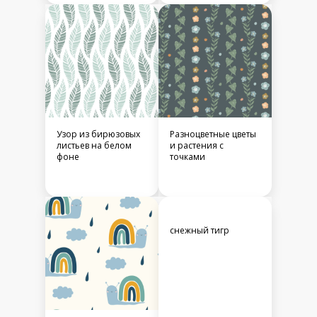
Узор из бирюзовых
Разноцветные цветы
листьев на белом
и растения с
фоне
точками
снежный тигр