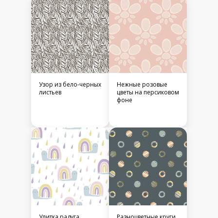
Узор из бело-черных
Нежные розовые
листьев
цветы на персиковом
фоне
Улитка радуга
Разноцветные круги