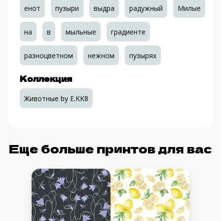
енот
пузыри
выдра
радужный
Милые
на
в
мыльные
градиенте
разноцветном
нежном
пузырях
Коллекция
Животные by E.KK8
Еще больше принтов для вас