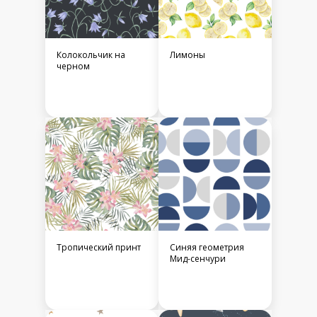
Колокольчик на
Лимоны
черном
Тропический принт
Синяя геометрия
Мид-сенчури