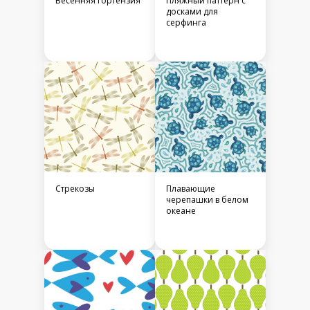
Весенняя гортензия
Пляжный паттерн с
досками для
серфинга
Стрекозы
Плавающие
черепашки в белом
океане