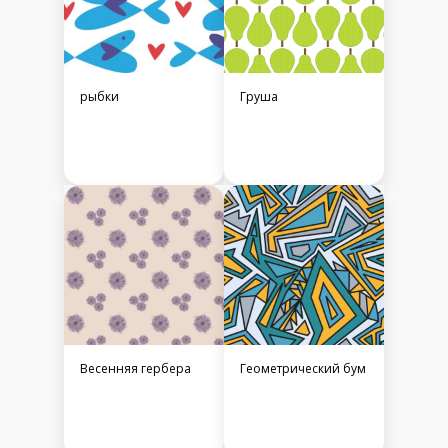
рыбки
Груша
Весенняя гербера
Геометрический бум