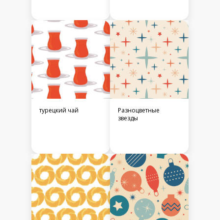
турецкий чай
Разноцветные
звезды