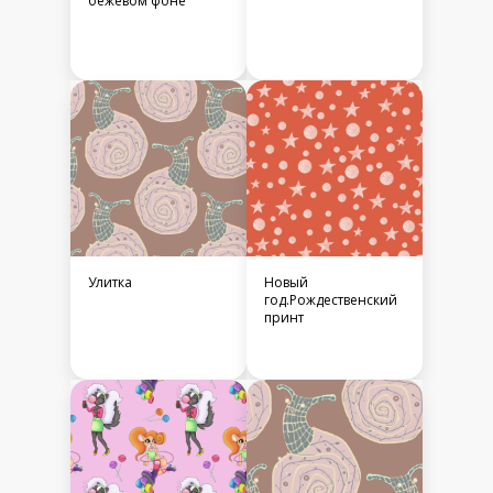
бежевом фоне
Улитка
Новый
год.Рождественский
принт