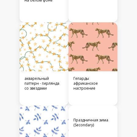
на белом фоне
акварельный
Гепарды
паттерн - гирлянда
африканское
со звездами
настроение
Праздничная зима
(Secondary)