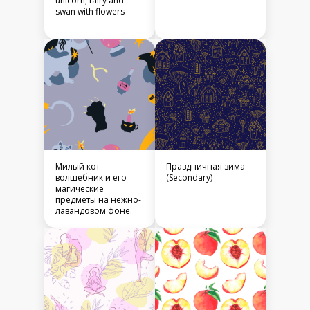
unicorn, fairy and
swan with flowers
Милый кот-
Праздничная зима
волшебник и его
(Secondary)
магические
предметы на нежно-
лавандовом фоне.
Cute wizard cat and
his magical items on
dusky lavender
background