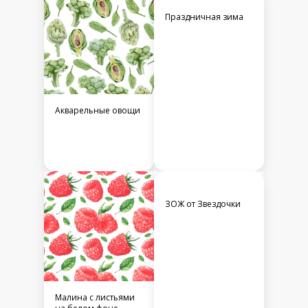
Праздничная зима
Акварельные овощи
ЗОЖ от Звездочки
Малина с листьями