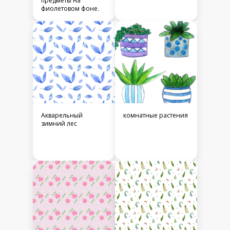
предметы на
фиолетовом фоне.
Cute wizard cat and
his magical items on
violet background
Акварельный
комнатные растения
зимний лес