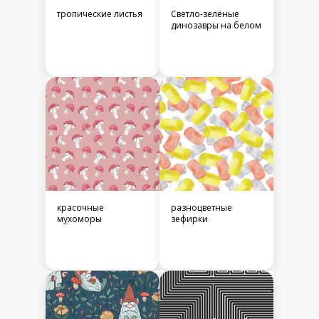
тропические листья
Светло-зелёные
динозавры на белом
красочные
разноцветные
мухоморы
зефирки