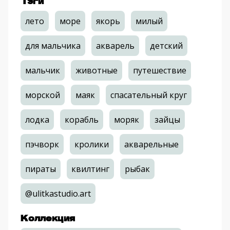
Тэги
лето
море
якорь
милый
для мальчика
акварель
детский
мальчик
животные
путешествие
морской
маяк
спасательный круг
лодка
корабль
моряк
зайцы
пэчворк
кролики
акварельные
пираты
квилтинг
рыбак
@ulitkastudio.art
Коллекция