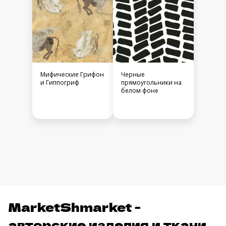
Мифические Грифон
Черные
и Гиппогриф
прямоугольники на
белом фоне
MarketShmarket -
авторские изделия и ткани