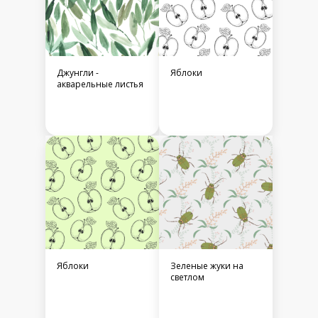
Джунгли -
Яблоки
акварельные листья
Яблоки
Зеленые жуки на
светлом