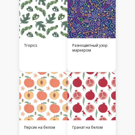
Tropics
Разноцветный узор
маркером
Персик на белом
Гранат на белом