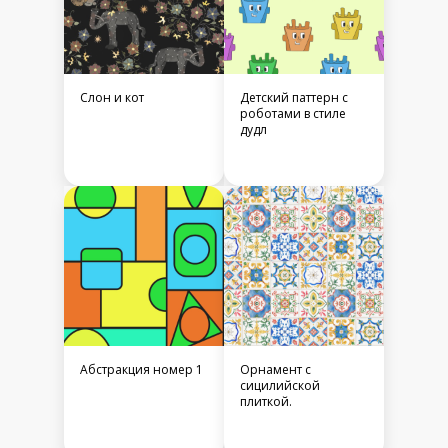
Слон и кот
Детский паттерн с
роботами в стиле
дудл
Абстракция номер 1
Орнамент с
сицилийской
плиткой.