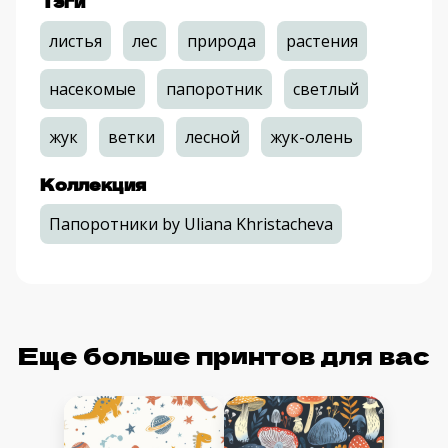
Тэги
листья
лес
природа
растения
насекомые
папоротник
светлый
жук
ветки
лесной
жук-олень
Коллекция
Папоротники by Uliana Khristacheva
Еще больше принтов для вас