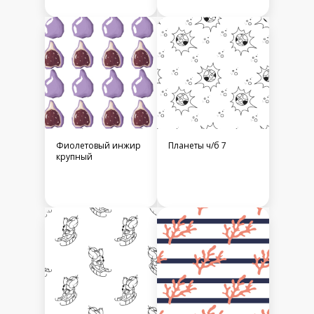
Фиолетовый инжир
Планеты ч/б 7
крупный