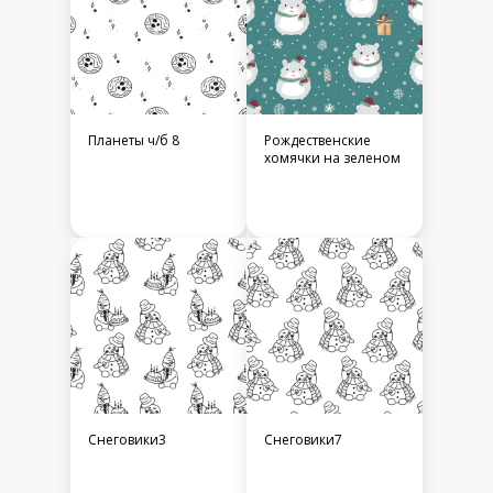
Планеты ч/б 8
Рождественские
хомячки на зеленом
Снеговики3
Снеговики7