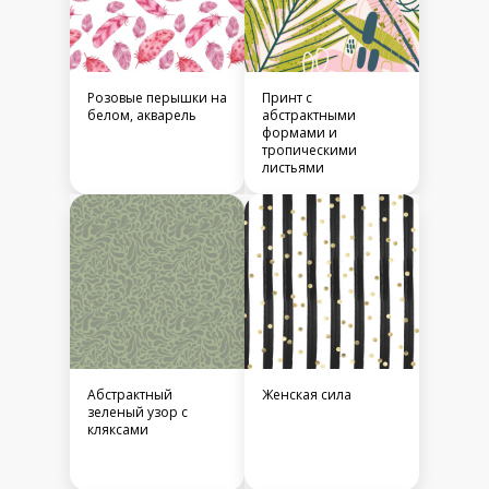
Розовые перышки на
Принт с
белом, акварель
абстрактными
формами и
тропическими
листьями
Абстрактный
Женская сила
зеленый узор с
кляксами