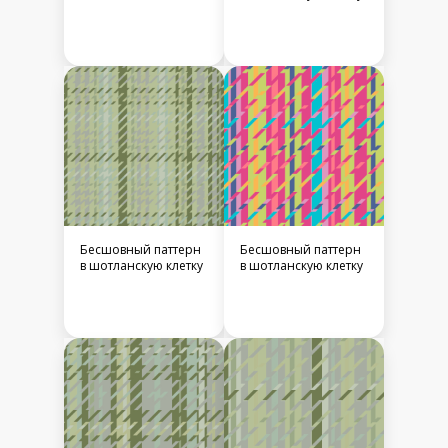
Бесшовный паттерн
Бесшовный паттерн
в шотланскую клетку
в шотланскую клетку