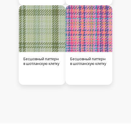
Бесшовный паттерн
Бесшовный паттерн
в шотланскую клетку
в шотланскую клетку