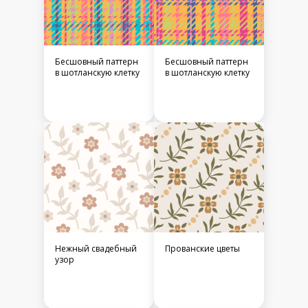
Бесшовный паттерн
Бесшовный паттерн
в шотланскую клетку
в шотланскую клетку
Нежный свадебный
Прованские цветы
узор