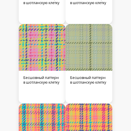
в шотланскую клетку
в шотланскую клетку
Бесшовный паттерн
Бесшовный паттерн
в шотланскую клетку
в шотланскую клетку