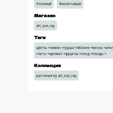
Розовый
Фиолетовый
Магазин
art_sun_ray
Тэги
цветы ×лимон ×груша ×яблоня ×весна ×апел
×лето ×аромат ×фрукты ×плод ×плоды ×
Коллекция
растения by art_sun_ray