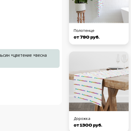
Полотенце
от 790 руб.
ьсин ×цветение ×весна
Дорожка
от 1300 руб.