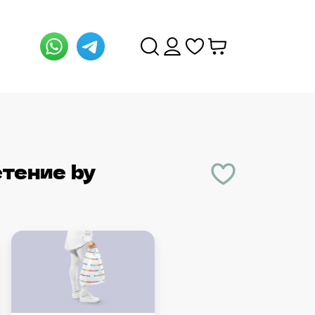
етение
by