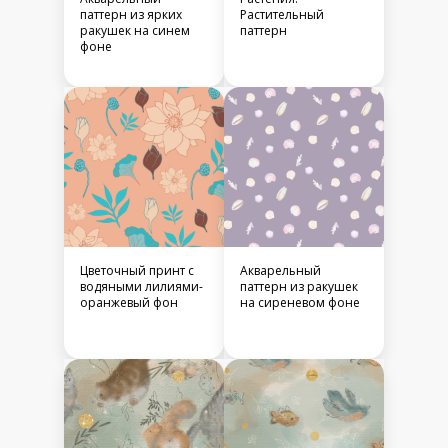
паттерн из ярких
Растительный
ракушек на синем
паттерн
фоне
Цветочный принт с
Акварельный
водяными лилиями-
паттерн из ракушек
оранжевый фон
на сиреневом фоне