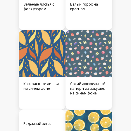
Зеленые листья с
Белый горох на
фолк узором
красном
Контрастные листья
Яркий акварельный
на синем фоне
паттерн из ракушек
на синем фоне
Радужный зигзаг