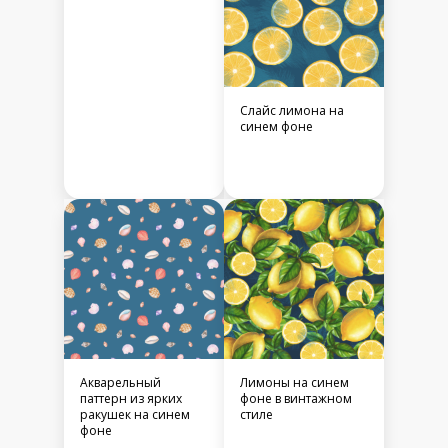
Слайс лимона на
синем фоне
Акварельный
Лимоны на синем
паттерн из ярких
фоне в винтажном
ракушек на синем
стиле
фоне