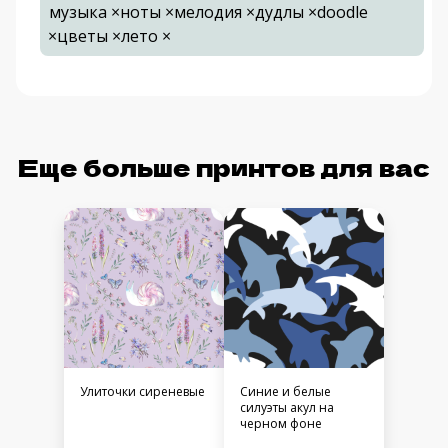
музыка ×ноты ×мелодия ×дудлы ×doodle
×цветы ×лето ×
Еще больше принтов для вас
Улиточки сиреневые
Синие и белые
силуэты акул на
черном фоне