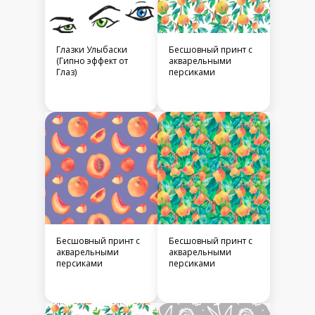
Глазки Улыбаски
Бесшовный принт c
(Гипно эффект от
акварельными
Глаз)
персиками
Бесшовный принт c
Бесшовный принт c
акварельными
акварельными
персиками
персиками