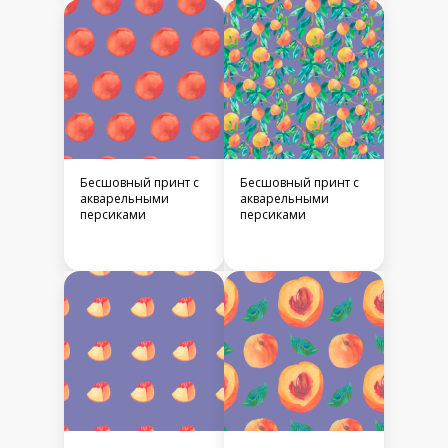
Бесшовный принт c
Бесшовный принт c
акварельными
акварельными
персиками
персиками