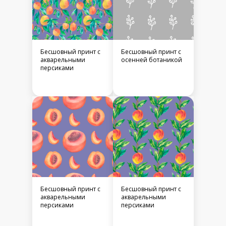
Бесшовный принт c
Бесшовный принт c
акварельными
осенней ботаникой
персиками
Бесшовный принт c
Бесшовный принт c
акварельными
акварельными
персиками
персиками