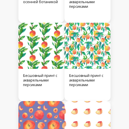
осенней ботаникой
акварельными
персиками
Бесшовный принт c
Бесшовный принт c
акварельными
акварельными
персиками
персиками