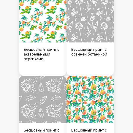
Бесшовный принт c
Бесшовный принт c
акварельными
осенней ботаникой
персиками
Бесшовный принт c
Бесшовный принт c