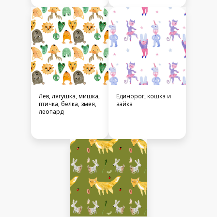
Лев, лягушка, мишка,
Единорог, кошка и
птичка, белка, змея,
зайка
леопард