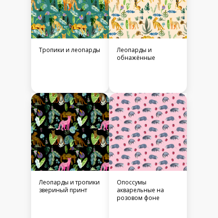
Тропики и леопарды
Леопарды и
обнажённые
Леопарды и тропики
Опоссумы
звериный принт
акварельные на
розовом фоне