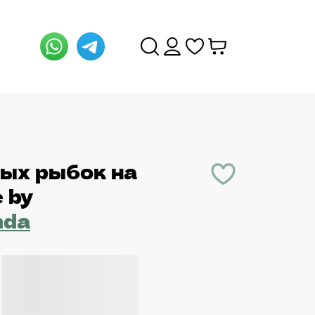
тых рыбок на
е
by
nda