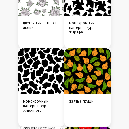
цветочный паттерн
монохромный
лютик
паттерн шкура
жирафа
монохромный
жёлтые груши
паттерн шкура
животного