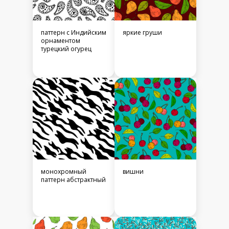
паттерн с Индийским
яркие груши
орнаментом
турецкий огурец
монохромный
вишни
паттерн абстрактный