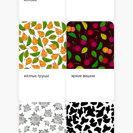
жёлтые груши
яркие вишни