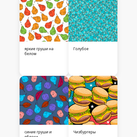
яркие груши на
Голубое
белом
синие груши и
Чизбургеры
яблоки