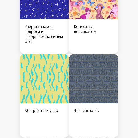
Узор из знаков
Котики на
вопроса и
персиковом
закорючек на синем
фоне
Абстрактный узор
Элегантность