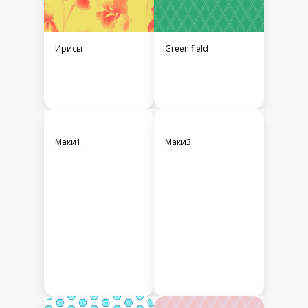
Ирисы
Green field
Маки1.
Маки3.