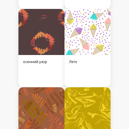
осенний узор
Лето