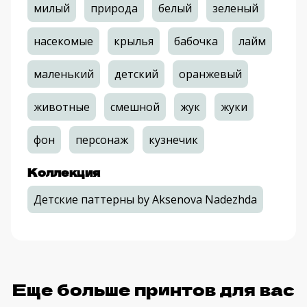
милый
природа
белый
зеленый
насекомые
крылья
бабочка
лайм
маленький
детский
оранжевый
животные
смешной
жук
жуки
фон
персонаж
кузнечик
Коллекция
Детские паттерны by Aksenova Nadezhda
Еще больше принтов для вас