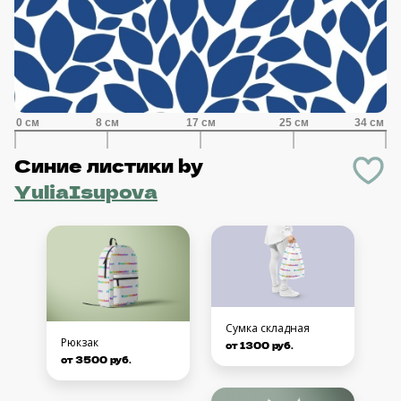
Синие листики
by
YuliaIsupova
Сумка складная
Рюкзак
от 1300 руб.
от 3500 руб.