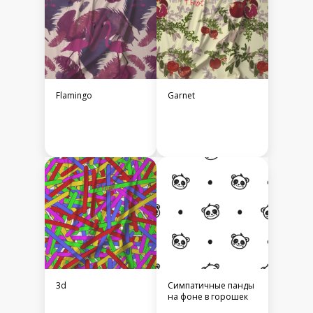
Flamingo
Garnet
3d
Симпатичные панды
на фоне в горошек