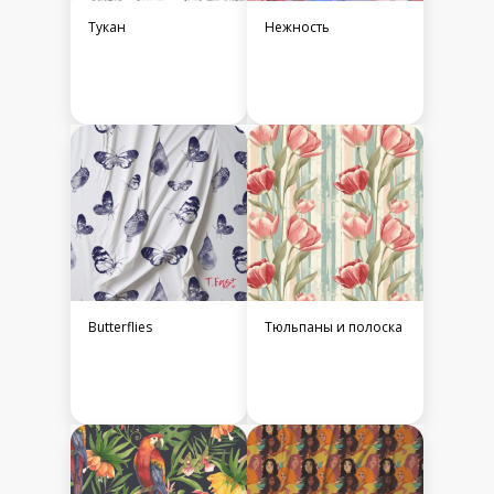
Тукан
Нежность
Butterflies
Тюльпаны и полоска