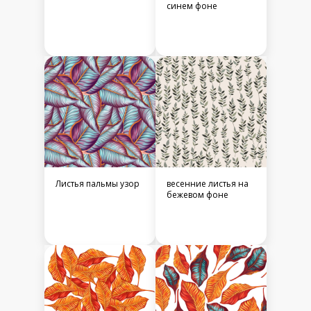
синем фоне
Листья пальмы узор
весенние листья на
бежевом фоне