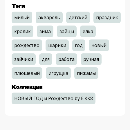
Тэги
милый
акварель
детский
праздник
кролик
зима
зайцы
елка
рождество
шарики
год
новый
зайчики
для
работа
ручная
плюшевый
игрущка
пижамы
Коллекция
НОВЫЙ ГОД и Рождество by E.KK8