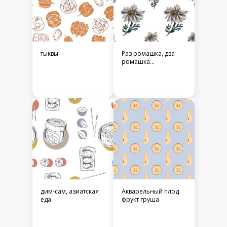
тыквы
Раз ромашка, два
ромашка...
дим-сам, азиатская
Акварельный плод
еда
фрукт груша