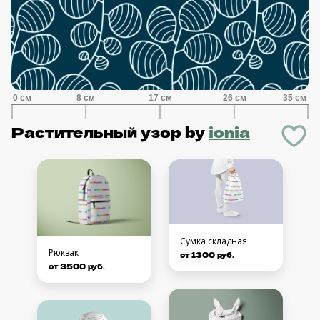
Растительный узор
by
ionia
Сумка складная
Рюкзак
от 1300 руб.
от 3500 руб.