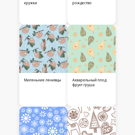
кружки
рождество
Миленькие ленивцы
Акварельный плод
фрукт груша