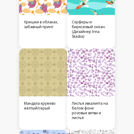
Хрюшки в облаках,
Серферы и
забавный принт
бирюзовый океан.
(Дизайнер Irina
Skaska)
Мандала кружево
Листья эвкалипта на
жёлтый/серый
белом фоне
розовые ветви и
листья