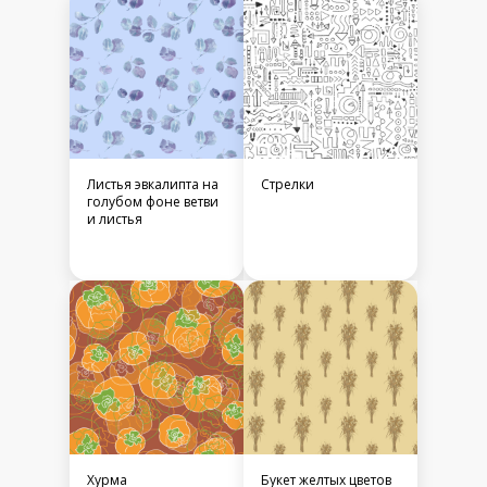
Листья эвкалипта на
Стрелки
голубом фоне ветви
и листья
Хурма
Букет желтых цветов