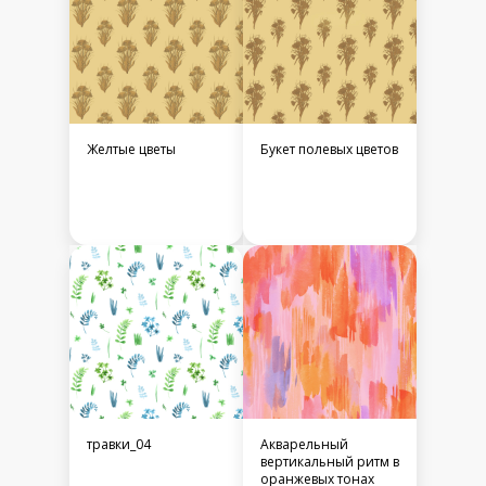
Желтые цветы
Букет полевых цветов
травки_04
Акварельный
вертикальный ритм в
оранжевых тонах