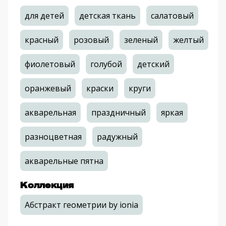
для детей
детская ткань
салатовый
красный
розовый
зеленый
желтый
фиолетовый
голубой
детский
оранжевый
краски
круги
акварельная
праздничный
яркая
разноцветная
радужный
акварельные пятна
Коллекция
Абстракт геометрии by ionia