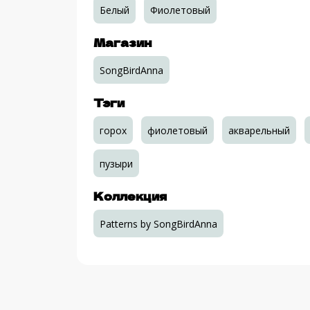
Белый
Фиолетовый
Магазин
SongBirdAnna
Тэги
горох
фиолетовый
акварельный
пузыри
Коллекция
Patterns by SongBirdAnna