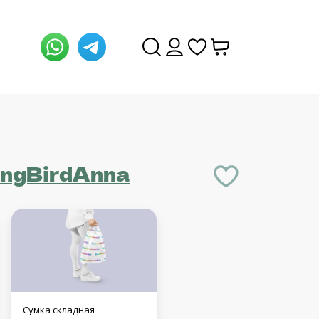
ngBirdAnna
Сумка складная