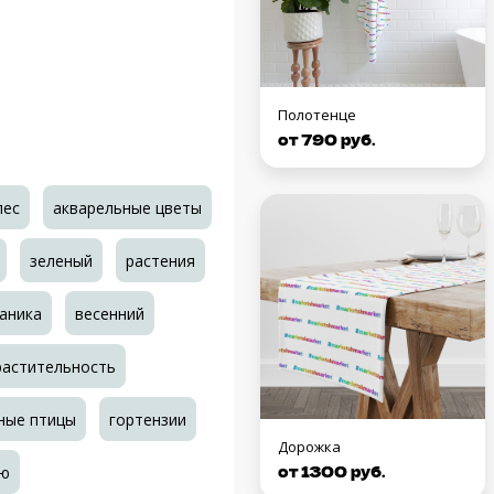
Полотенце
от 790 руб.
лес
акварельные цветы
зеленый
растения
аника
весенний
растительность
ные птицы
гортензии
Дорожка
от 1300 руб.
ью