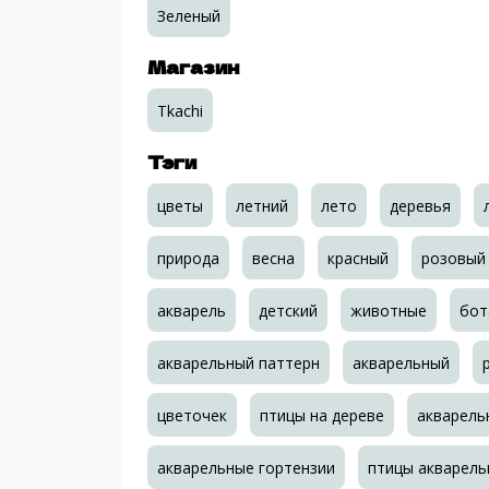
Зеленый
Магазин
Tkachi
Тэги
цветы
летний
лето
деревья
природа
весна
красный
розовый
акварель
детский
животные
бот
акварельный паттерн
акварельный
цветочек
птицы на дереве
акварель
акварельные гортензии
птицы акварел