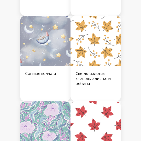
Сонные волчата
Светло-золотые
кленовые листья и
рябина