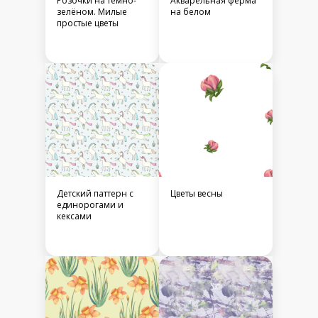
Розочки на темно-
Акварельная ферма
зелёном. Милые
на белом
простые цветы
Детский паттерн с
Цветы весны
единорогами и
кексами