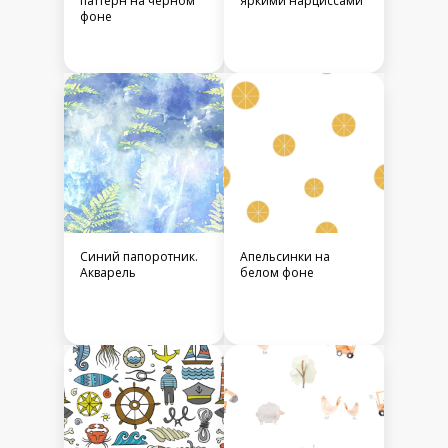
паттерн на черном
яркими нарциссами
фоне
Синий папоротник.
Апельсинки на
Акварель
белом фоне