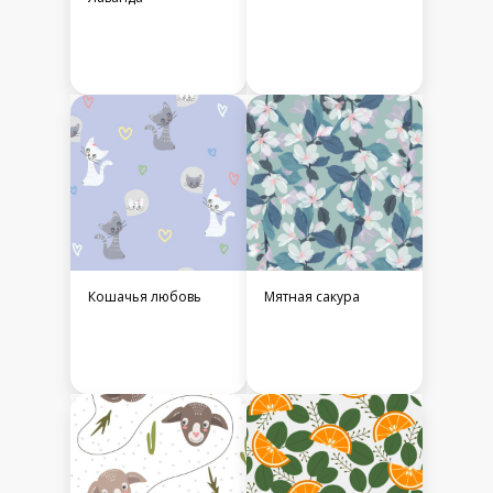
Кошачья любовь
Мятная сакура