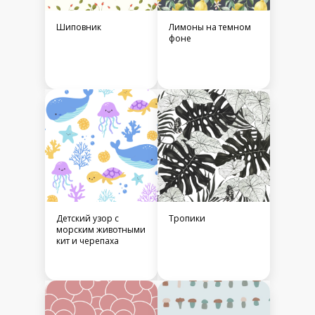
Шиповник
Лимоны на темном
фоне
Детский узор с
Тропики
морским животными
кит и черепаха