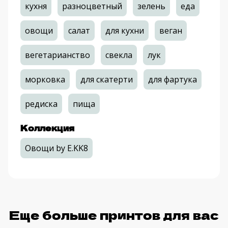
кухня
разноцветный
зелень
еда
овощи
салат
для кухни
веган
вегетарианство
свекла
лук
морковка
для скатерти
для фартука
редиска
пища
Коллекция
Овощи by E.KK8
Еще больше принтов для вас