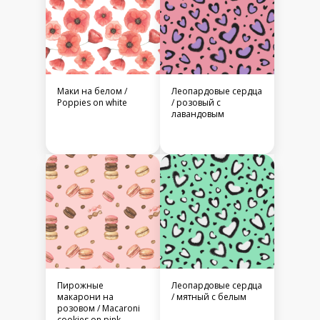
Маки на белом /
Леопардовые сердца
Poppies on white
/ розовый с
лавандовым
Пирожные
Леопардовые сердца
макарони на
/ мятный с белым
розовом / Macaroni
cookies on pink