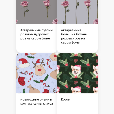
Акварельные бутоны
Акварельные
розовых пудровых
большие бутоны
роз на сером фоне
розовых роз на
сером фоне
новогодние олени в
Корги
колпаке санты клауса