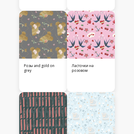
Розы and gold on
Ласточки на
grey
розовом