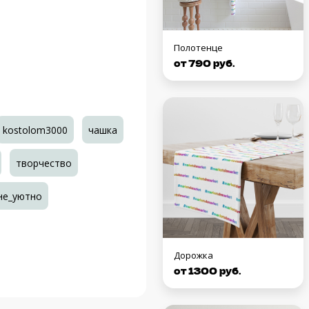
Полотенце
от 790 руб.
kostolom3000
чашка
творчество
не_уютно
Дорожка
от 1300 руб.