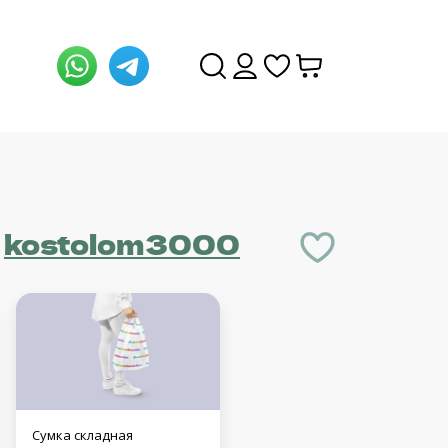
y
kostolom3000
Сумка складная