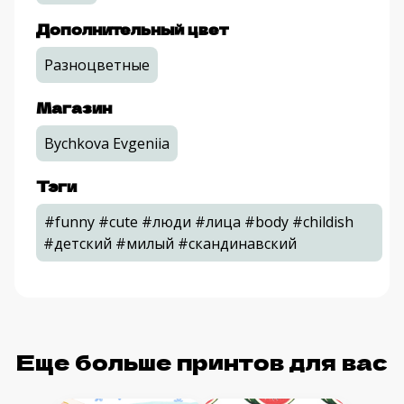
Юбка
от 2700 руб.
Лонгслив
от 3900 руб.
Заказать ткань метражом
Увеличить или уменьшить принт
Категория