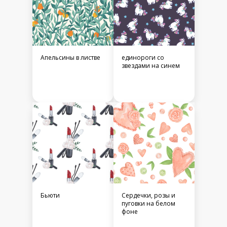
зайчики
Апельсины в листве