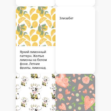
Леопардовые зайцы
пасхальные кролики
Апельсины в листве
единороги со
звездами на синем