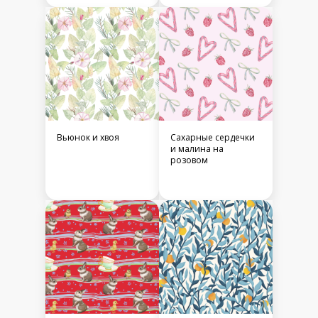
Апельсины в листве
Клубника
(цвета Pantone 2021)
зайчики
мухоморы на
зеленом фоне