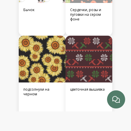
Бьюти
Сердечки, розы и
пуговки на белом
фоне
Элизабет
Яркий лимонный
паттерн. Желтые