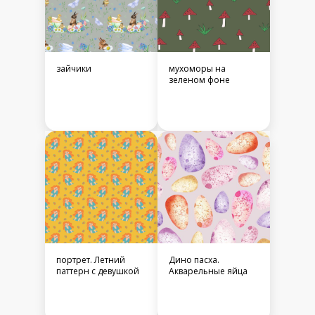
зайчики
звезды на бледно-
голубом