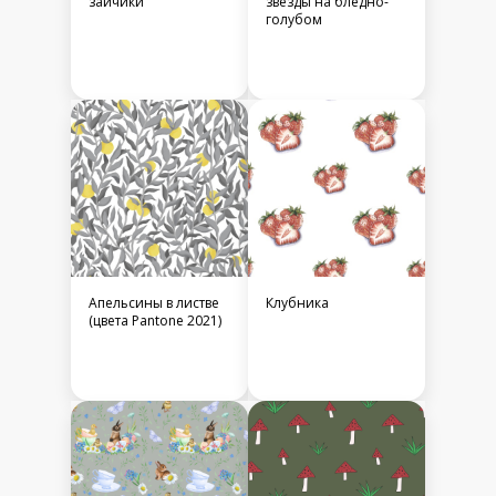
#funny #cute #люди #лица #body #childish
#детский #милый #скандинавский
Еще больше принтов для вас
зайчики
Арбуз