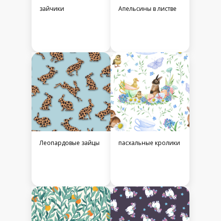
портрет. Летний
Дино пасха.
паттерн с девушкой
Акварельные яйца
Вьюнок и хвоя
Сахарные сердечки
и малина на
розовом