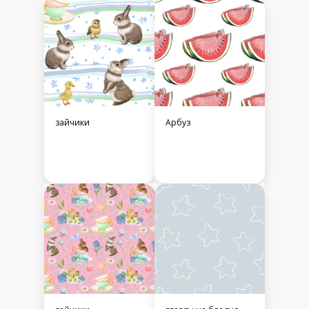
Женские
Интерьерные
Универсальные
Тема
Детские
Крупные
Минималистичные
Главный цвет
Белый
Дополнительный цвет
Разноцветные
Магазин
Bychkova Evgeniia
Тэги