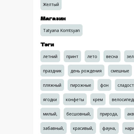
Желтый
Магазин
Tatyana Komtsyan
Тэги
летний
принт
лето
весна
зел
праздник
день рождения
смешные
пляжный
пирожные
фон
сладост
ягодки
конфеты
крем
велосипед
милый,
бесшовный,
природа,
акв
забавный,
красивый,
фауна,
нар