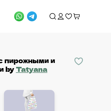
с пирожными и
и
by
Tatyana