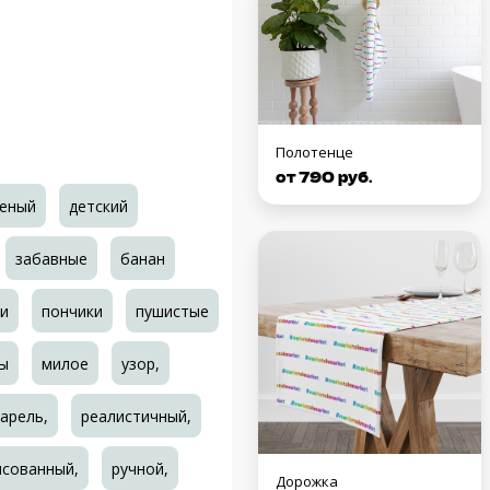
Полотенце
от 790 руб.
еный
детский
забавные
банан
и
пончики
пушистые
ы
милое
узор,
арель,
реалистичный,
исованный,
ручной,
Дорожка