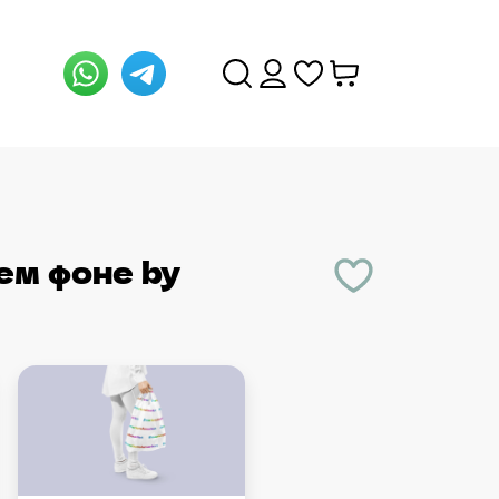
ем фоне
by