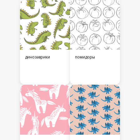
динозаврики
помидоры