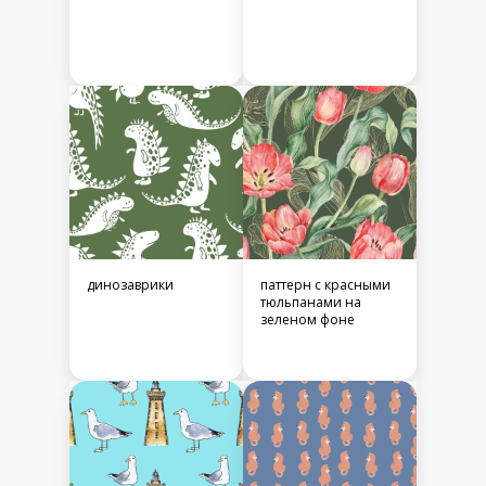
динозаврики
паттерн с красными
тюльпанами на
зеленом фоне