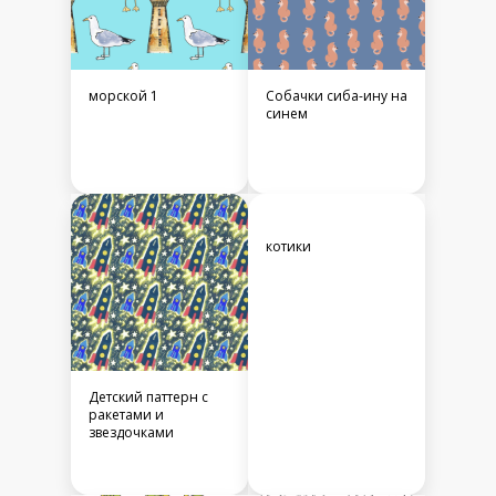
морской 1
Собачки сиба-ину на
синем
котики
Детский паттерн с
ракетами и
звездочками