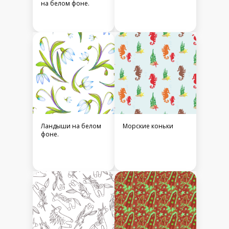
на белом фоне.
Ландыши на белом
Морские коньки
фоне.