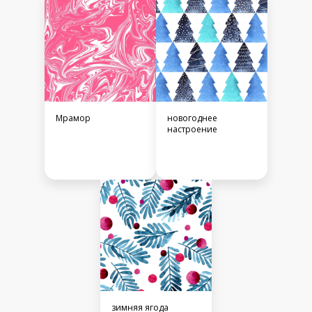
Мрамор
новогоднее
настроение
зимняя ягода