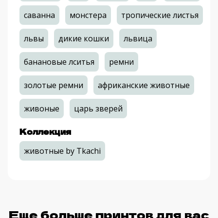
саванна
монстера
тропические листья
львы
дикие кошки
львица
банановые лситья
ремни
золотые ремни
африканские животные
живоные
царь зверей
Коллекция
животные by Tkachi
Еще больше принтов для вас