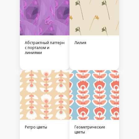
Абстрактный паттерн
Лилия
с порталом и
линиями
Ретро цветы
Геометрические
цветы