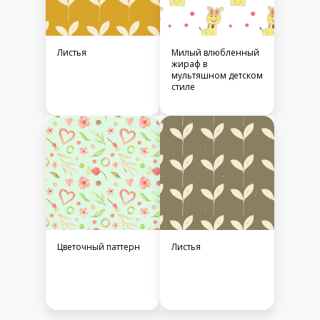
Листья
Милый влюбленный
жираф в
мультяшном детском
стиле
Цветочный паттерн
Листья