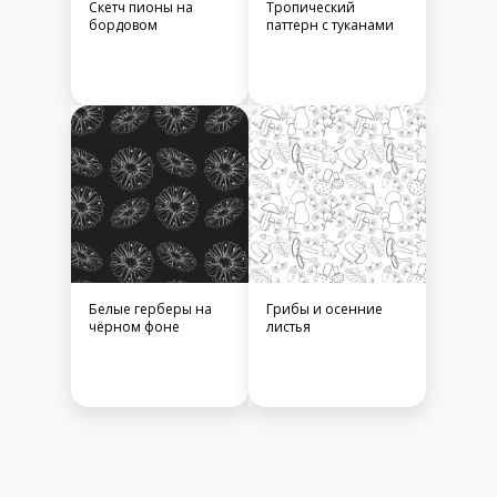
Скетч пионы на
Тропический
бордовом
паттерн с туканами
Белые герберы на
Грибы и осенние
чёрном фоне
листья