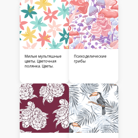
Милые мультяшные
Психоделические
цветы. Цветочная
грибы
полянка. Цветы.