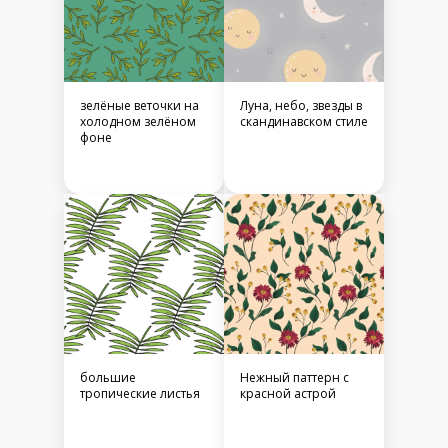
зелёные веточки на
Луна, небо, звезды в
холодном зелёном
скандинавском стиле
фоне
большие
Нежный паттерн с
тропические листья
красной астрой