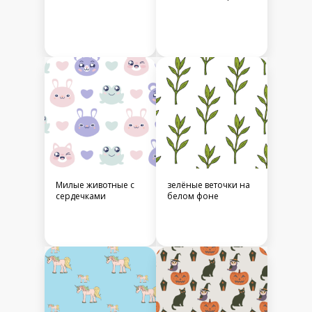
Милые животные с
зелёные веточки на
сердечками
белом фоне