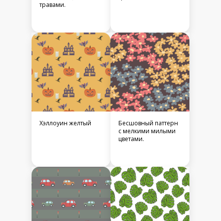
травами.
Хэллоуин желтый
Бесшовный паттерн
с мелкими милыми
цветами.