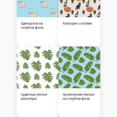
Единороги на
Хэллоуин с котами
голубом фоне
чудесные листья
тропические листья
монстеры
на голубом фоне