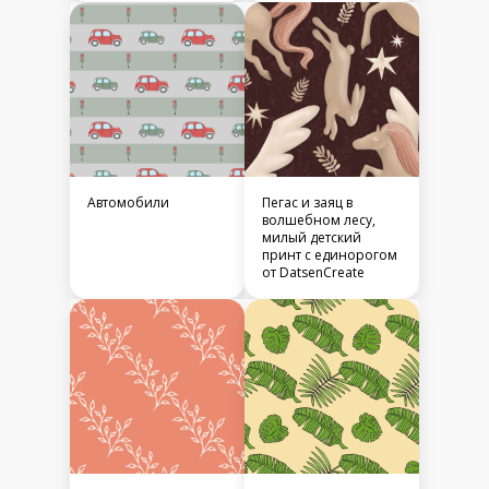
Автомобили
Пегас и заяц в
волшебном лесу,
милый детский
принт с единорогом
от DatsenCreate