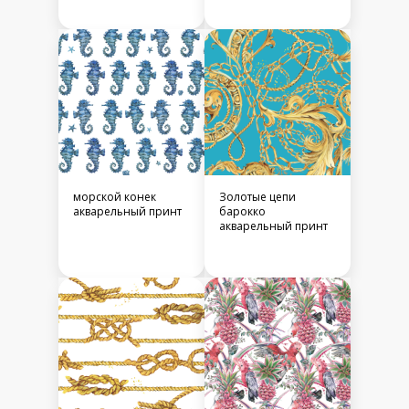
морской конек
Золотые цепи
акварельный принт
барокко
акварельный принт