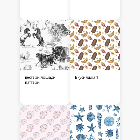
вестерн лошади
Вкусняшка 1
паттерн