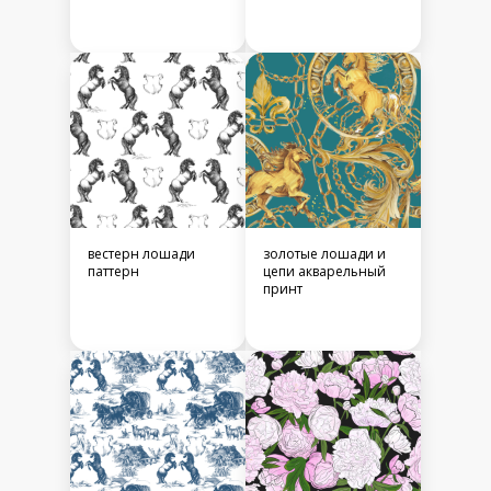
вестерн лошади
золотые лошади и
паттерн
цепи акварельный
принт