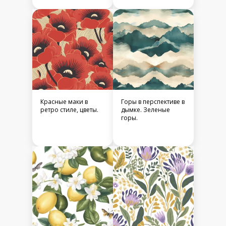
пасха, пасхальный
Красные маки в
Горы в перспективе в
ретро стиле, цветы.
дымке. Зеленые
горы.