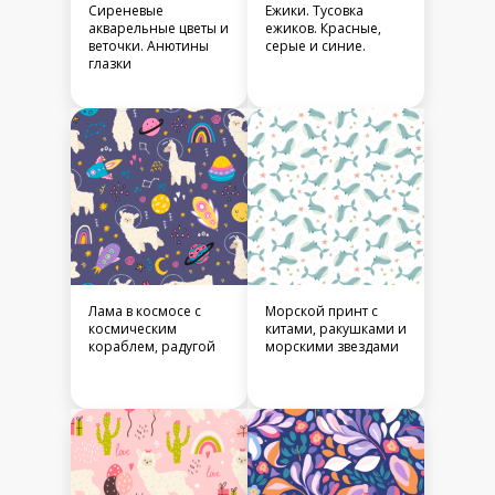
Сиреневые
Ежики. Тусовка
акварельные цветы и
ежиков. Красные,
веточки. Анютины
серые и синие.
глазки
Лама в космосе с
Морской принт с
космическим
китами, ракушками и
кораблем, радугой
морскими звездами